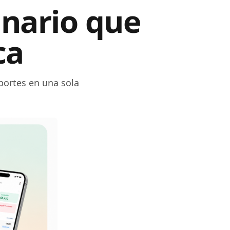
inario que
ca
eportes en una sola