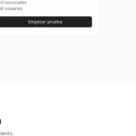
10 sucursales
50 usuarios
Empezar prueba
a
iento.